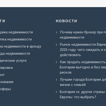
ГИ
НОВОСТИ
дажа недвижимости
Почему нужен брокер при п
недвижимости
упка недвижимости
Рынок недвижимости Варн
а недвижиости в аренду
2026 году: чего ожидать и 
нда недвижимости
действовать
ические услуги
Как продать недвижимость
Болгарии выгодно и без ли
лировка
рисков
онт
Лучшие города Болгарии д
ахование
жизни с семьёй
нсферы
Болгария vs. другие страны
Европы: что выбрать?