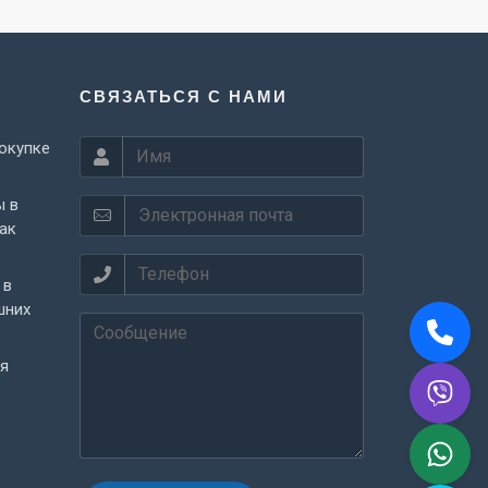
СВЯЗАТЬСЯ С НАМИ
окупке
ы в
как
 в
шних
ля