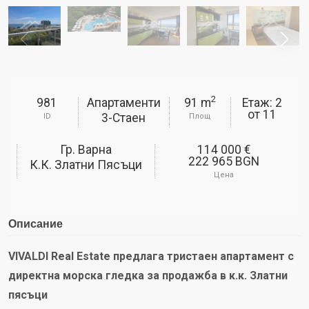
2
981
Апартаменти
91 m
Етаж: 2
от
11
3-Стаен
ID
Площ
Гр. Варна
114 000 €
222 965 BGN
К.к. Златни Пясъци
Цена
Описание
VIVALDI Real Estate предлага тристаен апартамент с
директна морска гледка за продажба в к.к. Златни
пясъци