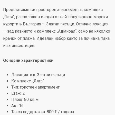
Представяме ви просторен апартамент в комплекс
„Ялта“, разположен в един от най-популярните морски
курорти в България — Златни пясъци. Отлична локация
— зад казиното и комплекс „Адмирал“, само на няколко
крачки от плажа. Идеален избор както за почивка, така
и за инвестиция.
Основни характеристики
Локация: к.к. Златни пясъци
Комплекс: „Ялта“
Тип: тристаен апартамент
Етаж: 2
Площ: 80 кв.м
Акт 16
Такса поддръжка: 800 € / година