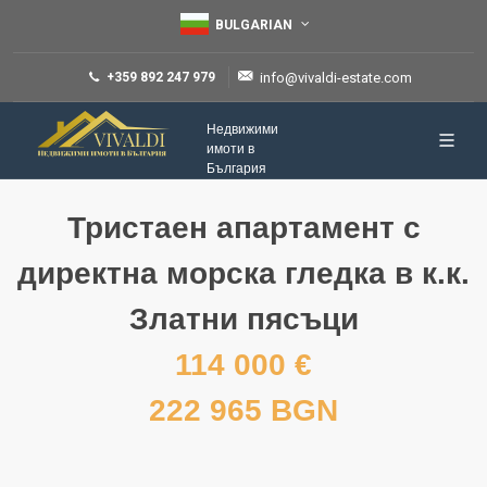
BULGARIAN
+359 892 247 979
info@vivaldi-estate.com
Недвижими
имоти в
България
Тристаен апартамент с
директна морска гледка в к.к.
Златни пясъци
114 000 €
222 965 BGN