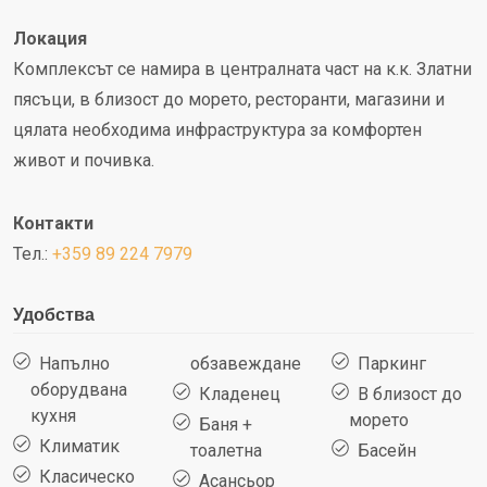
Локация
Комплексът се намира в централната част на к.к. Златни
пясъци, в близост до морето, ресторанти, магазини и
цялата необходима инфраструктура за комфортен
живот и почивка.
Контакти
Тел.:
+359 89 224 7979
Удобства
Напълно
обзавеждане
Паркинг
оборудвана
Кладенец
В близост до
кухня
морето
Баня +
Климатик
тоалетна
Басейн
Класическо
Асансьор