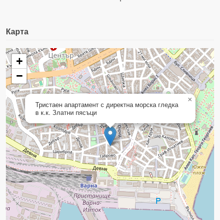
Карта
+
−
×
Тристаен апартамент с директна морска гледка
в к.к. Златни пясъци