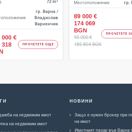
2
щ
72 m
Местоположение
гр.
гр. Варна /
89 000 €
тоположение
Владислав
174 069
Варненчик
BGN
ПРОЧЕТЕТЕ 
 000 €
95 000 €
 318
185 804 BGN
ПРОЧЕТЕТЕ ОЩЕ
N
ГИ
НОВИНИ
дажба на недвижим имот
Защо е нужен брокер при п
на имот
пка на недвижим имот
Имотният пазар във Варна 