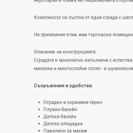
Акротирия и плажа на Националната спортна
Комплексът се състои от една сграда с шест
На приземния етаж има търговски помещения
Описание на конструкцията:
Сградата е монолитно изпълнена с естествен
мазилка и многослойна топло- и шумоизола
Съоръжения и удобства:
Ограден и охраняем терен
Плувен басейн
Детски басейн.
Детска площадка
Павилион за масаж