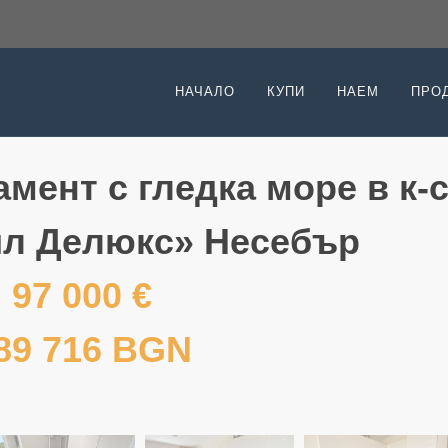
НАЧАЛО
КУПИ
НАЕМ
ПРО
мент с гледка море в к-
л Делюкс» Несебър
97 000 €
89 716 BGN