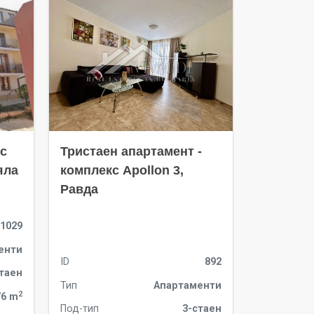
с
Тристаен апартамент -
Двустае
яла
комплекс Apollon 3,
гр. Свет
Равда
1029
енти
ID
892
стаен
ID
Тип
Апартаменти
2
76 m
Тип
Под-тип
3-стаен