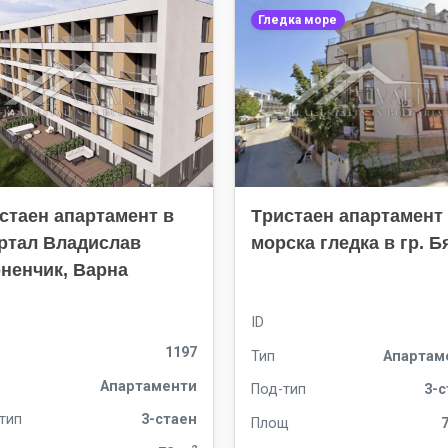
Гледка море
стаен апартамент в
Tристаен апартамент 
ртал Владислав
морска гледка в гр. Б
ненчик, Варна
ID
1197
Тип
Апартам
Апартаменти
Под-тип
3-
тип
3-стаен
Площ