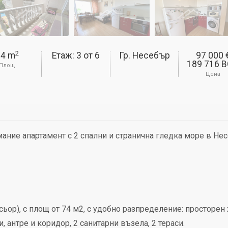
2
74 m
Етаж: 3
от
6
Гр. Несебър
97 000 
189 716 
Площ
Цена
имание апартамент с 2 спални и странична гледка море в Нес
ьор), с площ от 74 м2, с удобно разпределение: просторен 
, антре и коридор, 2 санитарни възела, 2 тераси.