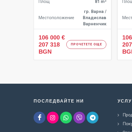
2
Площ
81 m
Пло
гр. Варна /
Местоположение
Владислав
Мес
Варненчик
106 000 €
106
207 318
207
ПРОЧЕТЕТЕ ОЩЕ
BGN
BG
ПОСЛЕДВАЙТЕ НИ
УСЛУ
Про
Поку