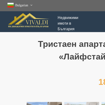
Bulgarian
Недвижими
имоти в
България
Тристаен апарта
«Лайфстай
1