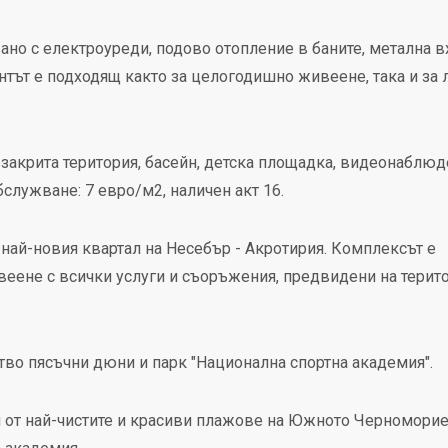
но с електроуреди, подово отопление в баните, метална в
нтът е подходящ както за целогодишно живеене, така и за 
закрита територия, басейн, детска площадка, видеонаблюд
бслужване: 7 евро/м2, наличен акт 16.
най-новия квартал на Несебър - Акротирия. Комплексът е
веене с всички услуги и съоръжения, предвидени на терит
тво пясъчни дюни и парк "Национална спортна академия".
и от най-чистите и красиви плажове на Южното Черноморие