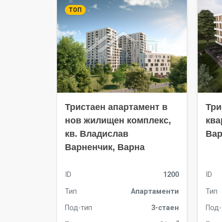
ТОП
Тристаен апартамент в
Три
нов жилищен комплекс,
ква
кв. Владислав
Вар
Варненчик, Варна
ID
1200
ID
Тип
Апартаменти
Тип
Под-тип
3-стаен
Под-