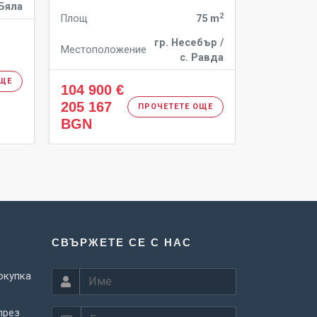
 Бяла
Под-тип
2
Площ
75 m
Площ
гр. Несебър /
Местоположение
с. Равда
Местополо
ОЩЕ
104 900 €
88 500 €
205 167
173 091
ПРОЧЕТЕТЕ ОЩЕ
BGN
BGN
СВЪРЖЕТЕ СЕ С НАС
окупка
през