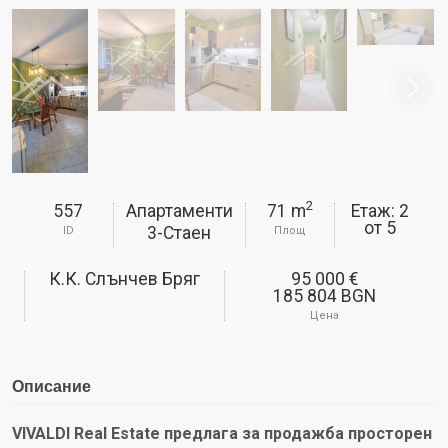
2
557
Апартаменти
71 m
Етаж: 2
от
5
3-Стаен
ID
Площ
К.к. Слънчев Бряг
95 000 €
185 804 BGN
Цена
Описание
VIVALDI Real Estate предлага за продажба просторен