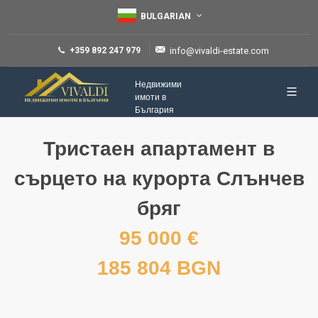
BULGARIAN
+359 892 247 979
info@vivaldi-estate.com
Недвижими
имоти в
България
Тристаен апартамент в
сърцето на курорта Слънчев
бряг
95 000 €
185 804 BGN