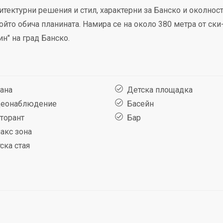
итектурни решения и стил, характерни за Банско и околнос
ойто обича планината. Намира се на около 380 метра от ски
ин" на град Банско.
ана
Детска площадка
еонаблюдение
Басейн
торант
Бар
акс зона
ка стая