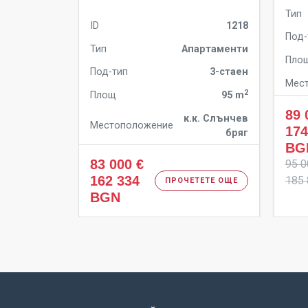
Тип
ID
1218
Под-
Тип
Апартаменти
Пло
Под-тип
3-стаен
Мес
2
Площ
95 m
89 
к.к. Слънчев
Местоположение
174
бряг
BG
83 000 €
95 0
162 334
185
ПРОЧЕТЕТЕ ОЩЕ
BGN