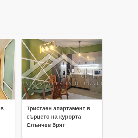
 в
Тристаен апартамент в
Тристае
сърцето на курорта
квартал
Слънчев бряг