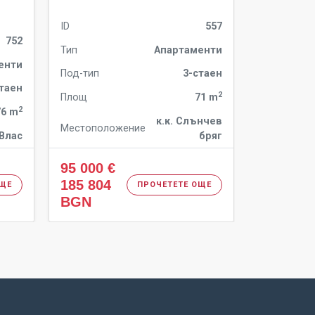
ID
557
ID
752
Тип
Апартаменти
Тип
енти
Под-тип
3-стаен
Под-тип
стаен
2
Площ
71 m
Площ
2
76 m
к.к. Слънчев
Местоположение
Местополо
 Влас
бряг
95 000 €
86 000 
185 804
168 201
ОЩЕ
ПРОЧЕТЕТЕ ОЩЕ
BGN
BGN