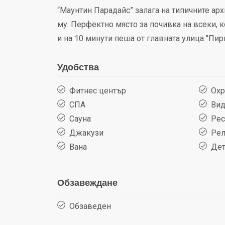
“Маунтин Парадайс” залага на типичните арх
му. Перфектно място за почивка на всеки, к
и на 10 минути пеша от главната улица "Пир
Удобства
Фитнес център
Охр
СПА
Вид
Сауна
Рес
Джакузи
Рел
Вана
Детс
Обзавеждане
Обзаведен