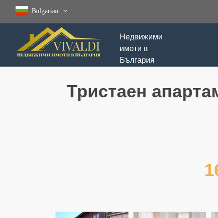
Bulgarian
Недвижими
имоти в
България
Тристаен апартам
1