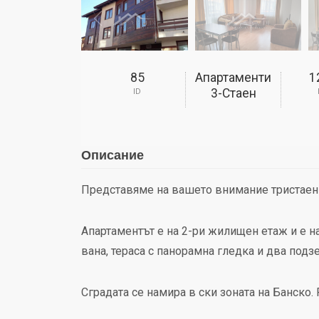
85
Апартаменти
1
3-Стаен
ID
Описание
Представяме на вашето внимание тристаен а
Aпартаментът е на 2-ри жилищен етаж и е на
вана, тераса с панорамна гледка и два подз
Сградата се намира в ски зоната на Банско.