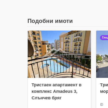
Подобни имоти
Гле
Тристаен апартамент в
Tри
комплекс Amadeus 3,
мор
Слънчев бряг
ID