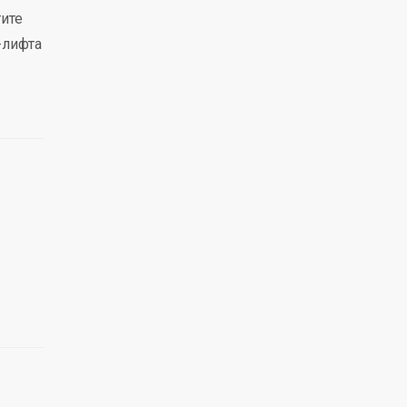
тите
-лифта