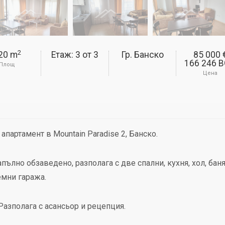
2
20 m
Етаж: 3
от
3
Гр. Банско
85 000 
166 246 
Площ
Цена
партамент в Mountain Paradise 2, Банско.
пълно обзаведено, разполага с две спални, кухня, хол, баня
емни гаража.
 Разполага с асансьор и рецепция.