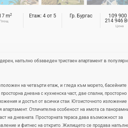
2
17 m
Етаж: 4
от
5
Гр. Бургас
109 900
214 946 
Площ
Цена
ерен, напълно обзаведен тристаен апартамент в популярн
зположен на четвърти етаж, и гледа към морето, басейните
 просторна дневна с кухненска част, две спални, просторно 
зложения и достъп от всички стаи. Югоисточното изложение
я апартамент. Отличителна особеност на имота са панорамн
ст на дневната. Просторната тераса дава възможност за
бавление и фитнес на открито. Жилището се продава напълн