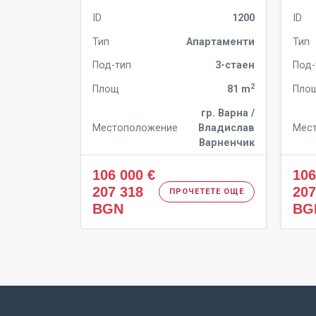
ID
1200
ID
Тип
Апартаменти
Тип
Под-тип
3-стаен
Под-
2
Площ
81 m
Пло
гр. Варна /
Местоположение
Владислав
Мес
Варненчик
106 000 €
106
207 318
207
ПРОЧЕТЕТЕ ОЩЕ
BGN
BG