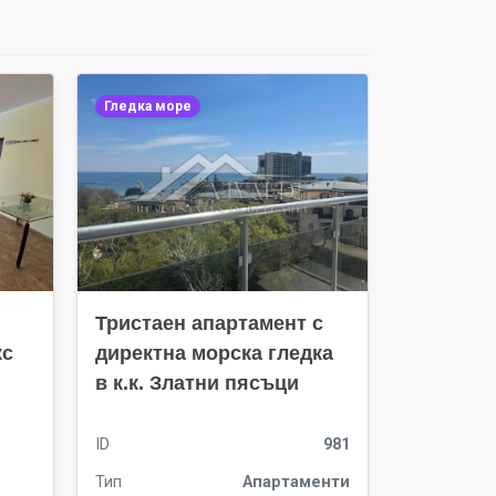
Гледка море
Тристаен апартамент с
Тристаен
кс
директна морска гледка
комплекс
в к.к. Златни пясъци
Равда
ID
981
Тип
Апартаменти