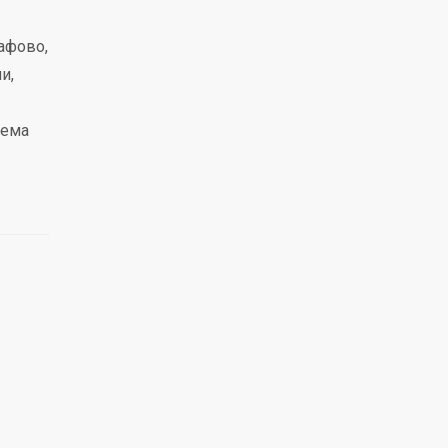
афово,
и,
аема