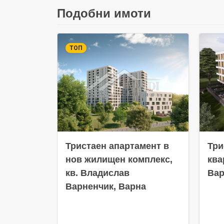
Подобни имоти
ТОП
Тристаен апартамент в
Три
нов жилищен комплекс,
ква
кв. Владислав
Вар
Варненчик, Варна