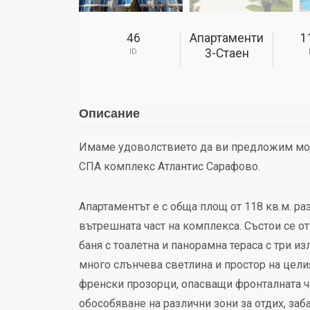
46
Апартаменти
1
3-Стаен
ID
Описание
Имаме удоволствието да ви предложим мод
СПА комплекс Атлантис Сарафово.
Апартаментът е с обща площ от 118 кв.м. ра
вътрешната част на комплекса. Състои се от
баня с тоалетна и панорамна тераса с три и
много слънчева светлина и простор на цели
френски прозорци, опасващи фронталната ча
обособяване на различни зони за отдих, за