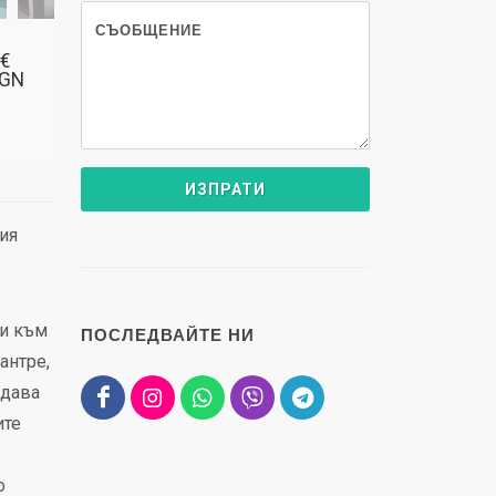
СЪОБЩЕНИЕ
 €
BGN
ия
 и към
ПОСЛЕДВАЙТЕ НИ
антре,
 дава
ите
о