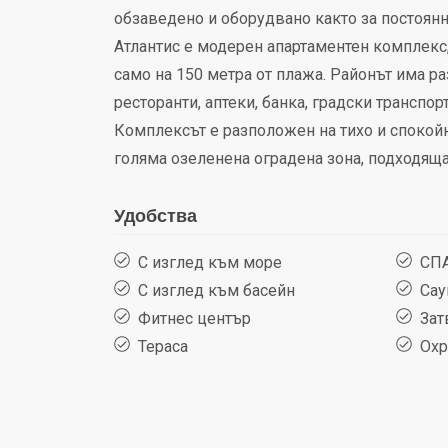
обзаведено и оборудвано както за постоянно
Атлантис е модерен апартаментен комплекс,
само на 150 метра от плажа. Районът има р
ресторанти, аптеки, банка, градски транспор
Комплексът е разположен на тихо и спокойн
голяма озеленена оградена зона, подходяща
Удобства
С изглед към море
СП
С изглед към басейн
Сау
Фитнес център
Зат
Тераса
Охр