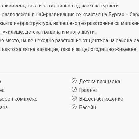
 живеене, така и за отдаване под наем на туристи.
 разположен в най-развиващия се квартал на Бургас – Сар
азвита инфраструктура, на пешеходно разстояние са магазин
т, училище, детска градина и много други.
о място, на пешеходно разстояние от центъра на района, з
 както за лятна ваканция, така и за целогодишно живеене.
А
Детска площадка
на
Градина
ворен комплекс
Видеонаблюдение
ана
Басейн