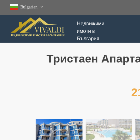
Bulgarian
Недвижими
имоти в
България
Тристаен Aпарт
2