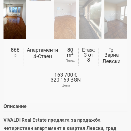
866
Апартаменти
80
Етаж:
Гр.
2
m
3
от
Варна
4-Стаен
ID
8
Левски
Площ
163 700 €
320 169 BGN
Цена
Описание
VIVALDI Real Estate предлага за продажба
четиристаен апартамент в квартал Левски, град