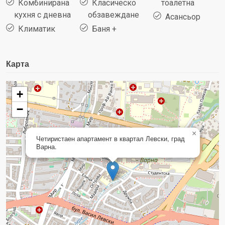
Комбинирана
Класическо
тоалетна
кухня с дневна
обзавеждане
Асансьор
Климатик
Баня +
Карта
+
−
×
Четиристаен апартамент в квартал Левски, град
Варна.