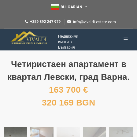
BULGARIAN
+359 892 247 979
info@vivaldi-estate.com
Недвижими
имоти в
България
Четиристаен апартамент в
квартал Левски, град Варна.
163 700 €
320 169 BGN