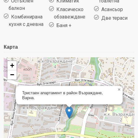
Остъклен
Климатик
тоалетна
балкон
Класическо
Асансьор
Комбинирана
обзавеждане
Две тераси
кухня с дневна
Баня +
Карта
+
−
×
Тристаен апартамент в район Възраждане,
Варна.