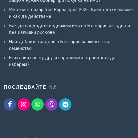
Защо е нужен брокер при покупка на имот
Имотният пазар във Варна през 2026: Какво да очакваме
и как да действаме
Как да продадете недвижим имот в България изгодно и
без излишни рискове
Най-добрите градове в България за живот със
семейство
България срещу други европейски страни: коя да
изберем?
ПОСЛЕДВАЙТЕ НИ