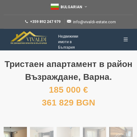
BULGARIAN
+359 892 247 979
info@vivaldi-estate.com
Недвижими
имоти в
България
Тристаен апартамент в район
Възраждане, Варна.
185 000 €
361 829 BGN