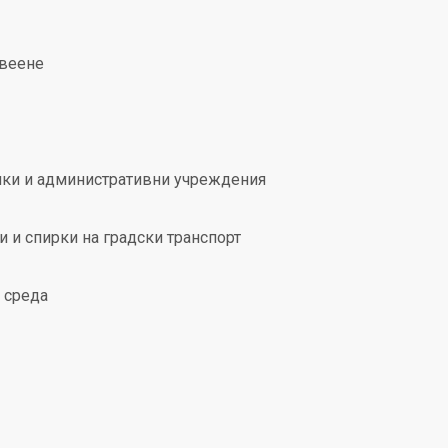
ивеене
анки и административни учреждения
и и спирки на градски транспорт
 среда