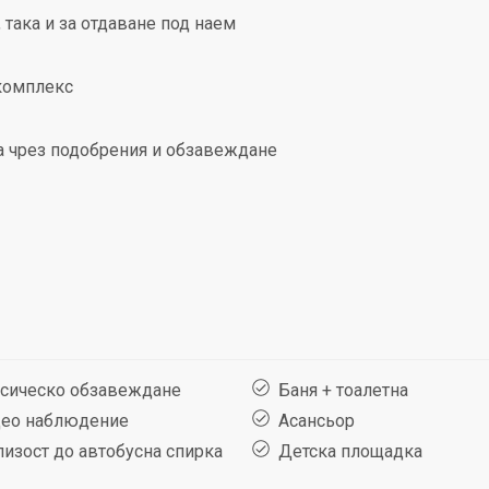
така и за отдаване под наем
комплекс
а чрез подобрения и обзавеждане
сическо обзавеждане
Баня + тоалетна
ео наблюдение
Асансьор
изост до автобусна спирка
Детска площадка