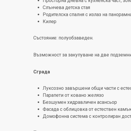
Просторна дневна с кухненска част, зона
Слънчева детска стая
Родителска спалня с излаз на панорамн
Килер
Състояние: полуобзаведен.
Възможност за закупуване на две подземн
Сграда
Луксозно завършени общи части с есте
Парапети от ковано желязо
Безшумен хидравличен асансьор
Фасада с облицовка от естествен камъ
Домофонна система с контролиран дос