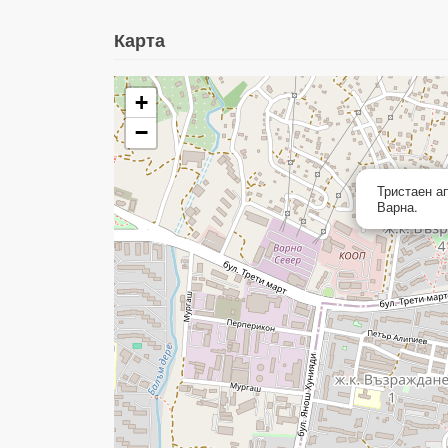
Карта
+
−
Тристаен а
Варна.