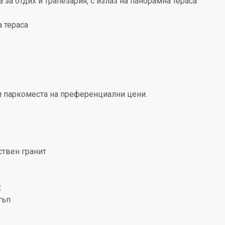
 за отдих и трапезария, с излаз на панорамна тераса
а тераса
и паркоместа на преференциални цени.
ствен гранит
к
тъп