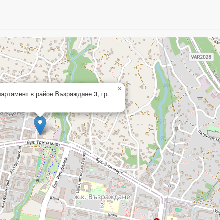
×
партамент в район Възраждане 3, гр.