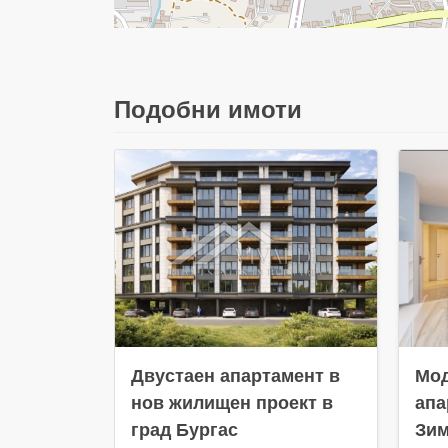
Подобни имоти
Двустаен апартамент в
Мод
нов жилищен проект в
апа
град Бургас
Зим