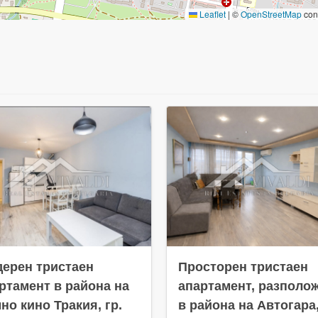
Leaflet
|
©
OpenStreetMap
cont
ерен тристаен
Просторен тристаен
ртамент в района на
апартамент, разполо
но кино Тракия, гр.
в района на Автогара,