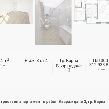
2
84 m
Етаж: 3
от
4
Гр. Варна
160 000
312 933 
Възраждане
Площ
3
Цена
 тристаен апартамент в район Възраждане 3, гр. Варна.