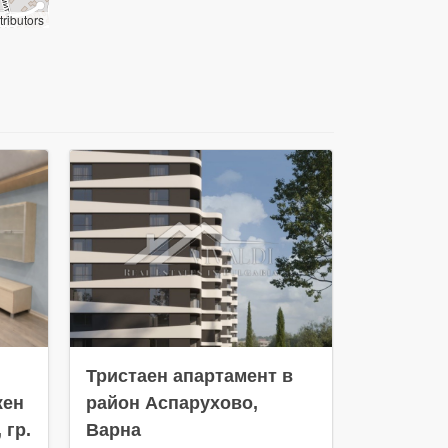
ributors
Тристаен апартамент в
Тристае
жен
район Аспарухово,
нов жил
 гр.
Варна
Варна – 