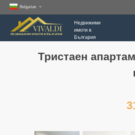
Bulgarian
Недвижими
имоти в
България
Тристаен апартам
3