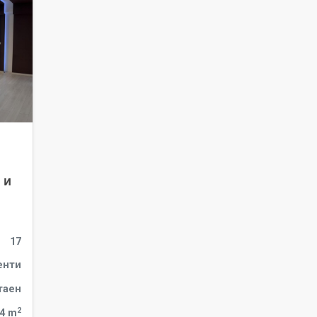
 и
17
енти
таен
2
4 m