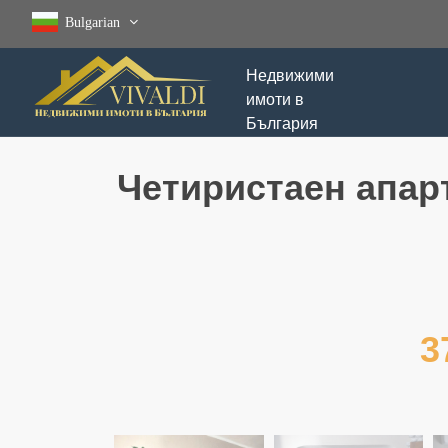
Bulgarian
Недвижими
имоти в
България
Четиристаен апар
3