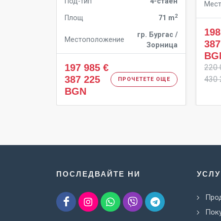
Под-тип
4-стаен
Мес
2
Площ
71 m
198
гр. Бургас /
Местоположение
387
Зорница
BG
197 985 €
220 
387 225
430 
ПРОЧЕТЕТЕ ОЩЕ
BGN
ПОСЛЕДВАЙТЕ НИ
УСЛУ
Про
Поку