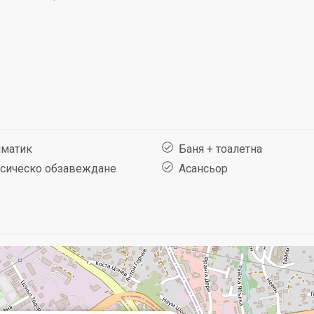
матик
Баня + тоалетна
сическо обзавеждане
Асансьор