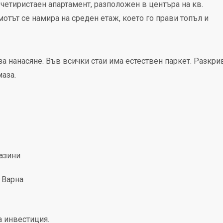
четиристаен апартамент, разположен в центъра на кв.
отът се намира на среден етаж, което го прави топъл и
а нанасяне. Във всички стаи има естествен паркет. Разкри
аза.
газини
 Варна
а инвестиция.