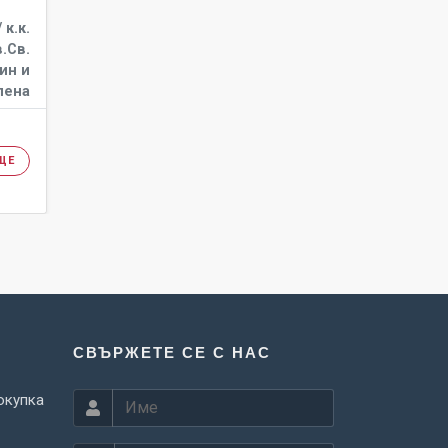
 к.к.
.Св.
ин и
лена
ЩЕ
СВЪРЖЕТЕ СЕ С НАС
окупка