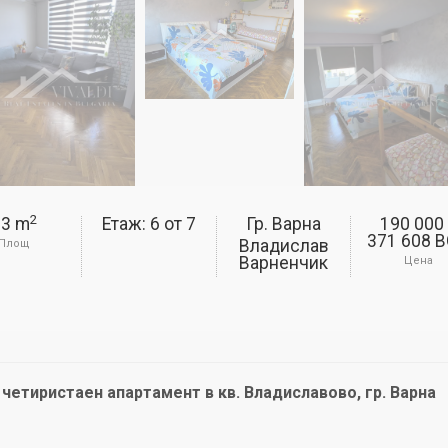
2
83 m
Етаж: 6
от
7
Гр. Варна
190 000
371 608 
Владислав
Площ
Варненчик
Цена
 четиристаен апартамент в кв. Владиславово, гр. Варна