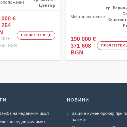
тоположение
Център
гр. Варна /
Св
Местоположение
 000 €
Констант
 254
Е
N
ПРОЧЕТЕТЕ ОЩЕ
190 000 €
000 €
371 608
283 BGN
ПРОЧЕТЕТЕ О
BGN
ГИ
НОВИНИ
дажба на недвижим имот
Защо е нужен брокер при п
на имот
пка на недвижим имот