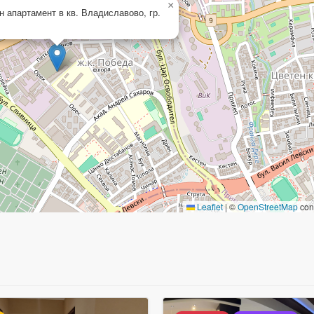
×
н апартамент в кв. Владиславово, гр.
Leaflet
|
©
OpenStreetMap
cont