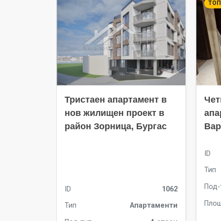
ТОП
Тристаен апартамент в
Чет
нов жилищен проект в
апа
район Зорница, Бургас
Вар
ID
Тип
Под-
ID
1062
Пло
Тип
Апартаменти