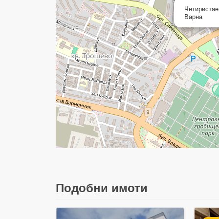
Четиристае
Варна
Подобни имоти