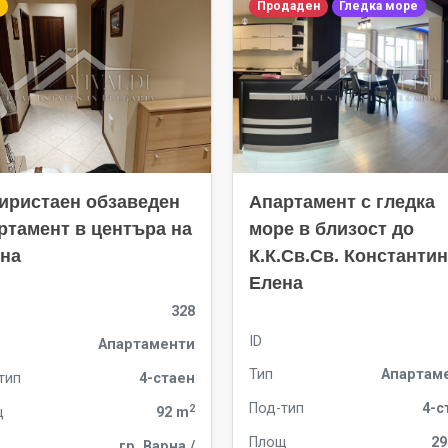
Продаден
Гледка море
иристаен обзаведен
Апартамент с гледка
ртамент в центъра на
море в близост до
на
К.К.Св.Св. Константин
Елена
328
ID
Апартаменти
Тип
Апартам
тип
4-стаен
Под-тип
4-с
2
щ
92 m
Площ
29
гр. Варна /