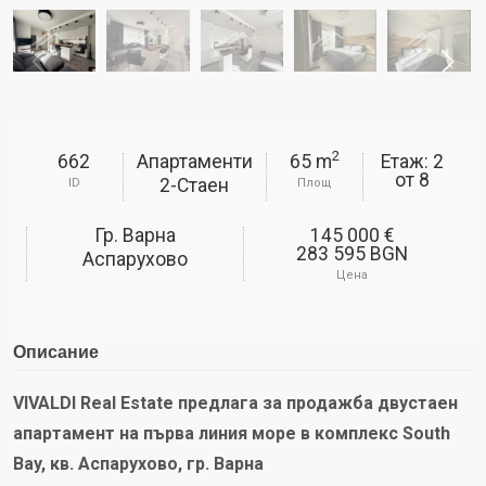
2
662
Апартаменти
65 m
Етаж: 2
от
8
2-Стаен
ID
Площ
Гр. Варна
145 000 €
283 595 BGN
Аспарухово
Цена
Описание
VIVALDI Real Estate предлага за продажба двустаен
апартамент на първа линия море в комплекс South
Bay, кв. Аспарухово, гр. Варна