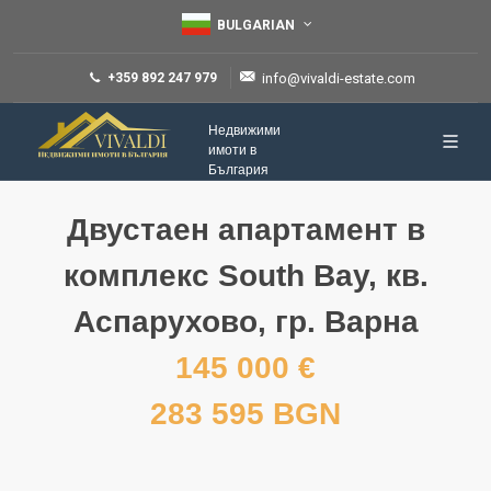
BULGARIAN
+359 892 247 979
info@vivaldi-estate.com
Недвижими
имоти в
България
Двустаен апартамент в
комплекс South Bay, кв.
Аспарухово, гр. Варна
145 000 €
283 595 BGN