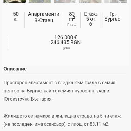
50
Апартаменти
83
Етаж:
Гр.
2
m
5
от
Бургас
3-Стаен
ID
6
Площ
126 000 €
246 435 BGN
Цена
Описание
Просторен апартамент с гледка към града в самия
център на Бургас, най-големият курортен град в
Югоизточна България.
Жилището се намира в жилищна сграда, на 5-ти етаж
(не последен, има асансьор), с площ от 83,11 м2.