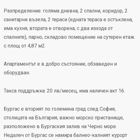
Разпределение: голяма дневна, 2 спални, коридор, 2
санитарни възела, 2 тераси (едната тераса е остъклена,
има кухня, втората е отворена, с два изхода от
спалните), парно, складово помещение на сутерен етаж.
с площ от 4,87 м2.
Апартаментът е в добро състояние, обзаведен и
оборудван.
Такса поддръжка: 20 лв/месец, има наличен акт 16.
Бургас е вторият по големина град след София,
столицата на България, важно морско пристанище,
разположено в Бургаския залив на Черно море.
Недалеч от Бургас се намира балнео-калният курорт