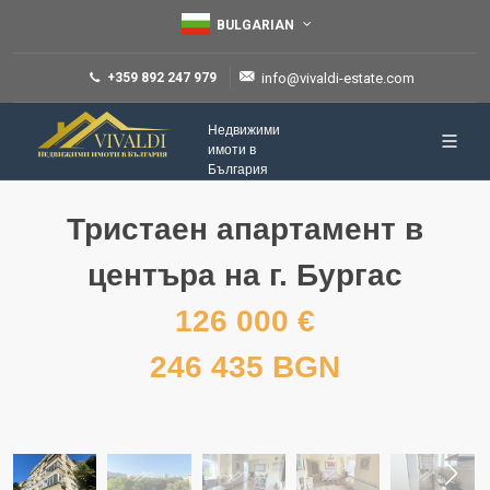
BULGARIAN
+359 892 247 979
info@vivaldi-estate.com
Недвижими
имоти в
България
Тристаен апартамент в
центъра на г. Бургас
126 000 €
246 435 BGN