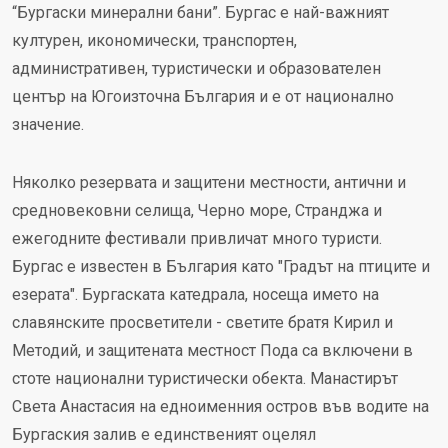
“Бургаски минерални бани”. Бургас е най-важният
културен, икономически, транспортен,
административен, туристически и образователен
център на Югоизточна България и е от национално
значение.
Няколко резервата и защитени местности, антични и
средновековни селища, Черно море, Странджа и
ежегодните фестивали привличат много туристи.
Бургас е известен в България като "Градът на птиците и
езерата". Бургаската катедрала, носеща името на
славянските просветители - светите братя Кирил и
Методий, и защитената местност Пода са включени в
стоте национални туристически обекта. Манастирът
Света Анастасия на едноименния остров във водите на
Бургаския залив е единственият оцелял