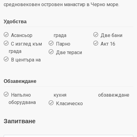
средновековен островен манастир в Черно море.
Удобства
Асансьор
града
Две бани
С изглед към
Парно
Акт 16
града
Две тераси
В центъра на
Обзавеждане
Напълно
кухня
обзавеждане
оборудвана
Класическо
Запитване