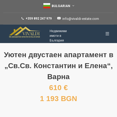
BULGARIAN
+359 892 247 979
info@vivaldi-estate.com
Недвижими
имоти в
България
Уютен двустаен апартамент в
„Св.Св. Константин и Елена“,
Варна
610 €
1 193 BGN