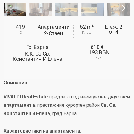
2
419
Апартаменти
62 m
Етаж: 2
от
4
2-Стаен
ID
Площ
Гр. Варна
610 €
1 193 BGN
К.к. Св.Св.
Константин И Елена
Цена
Описание
VIVALDI Real Estate
предлага под наем уютен
двустаен
апартамент
в престижния курортен район
Св. Св.
Константин и Елена
, град Варна.
Характеристики на апартамента: