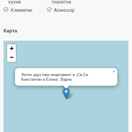
кухня
тоалетна
Климатик
Асансьор
Карта
+
−
×
Уютен двустаен апартамент в „Св.Св.
Константин и Елена“, Варна